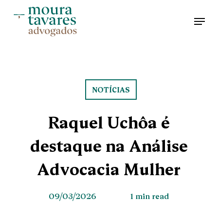
Skip
Men
to
main
content
NOTÍCIAS
Raquel Uchôa é
destaque na Análise
Advocacia Mulher
09/03/2026
1 min read