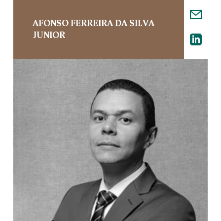
AFONSO FERREIRA DA SILVA
JUNIOR