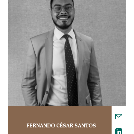
FERNANDO CÉSAR SANTOS