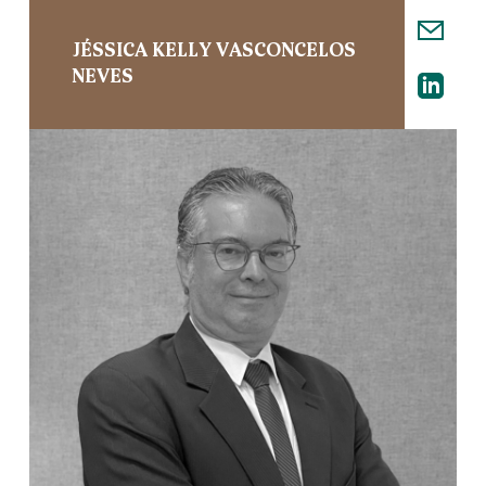
JÉSSICA KELLY VASCONCELOS
NEVES