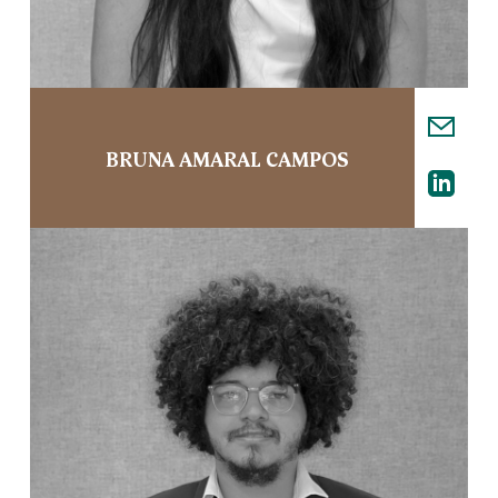
BRUNA AMARAL CAMPOS