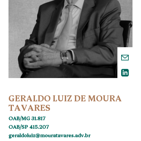
GERALDO LUIZ DE MOURA
TAVARES
OAB/MG 31.817
OAB/SP 415.207
geraldoluiz@mouratavares.adv.br