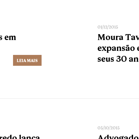
01/12/2015
s em
Moura Tav
expansão e
seus 30 a
LEIA MAIS
05/10/2015
redo lança
Advogado 