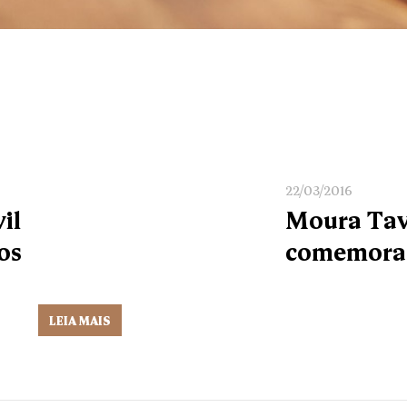
22/03/2016
il
Moura Tava
os
comemora 
LEIA MAIS