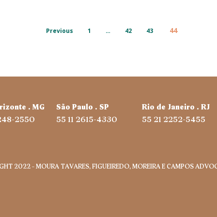
44
Previous
1
…
42
43
rizonte . MG
São Paulo . SP
Rio de Janeiro . RJ
3248-2550
55 11 2615-4330
55 21 2252-5455
IGHT 2022 – MOURA TAVARES, FIGUEIREDO, MOREIRA E CAMPOS ADV