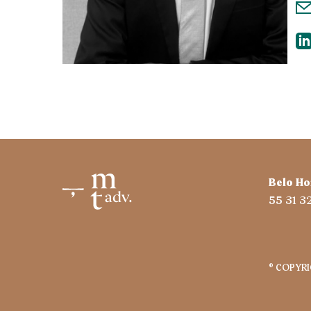
Belo Ho
55 31 
® COPYR