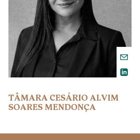
TÂMARA CESÁRIO ALVIM
SOARES MENDONÇA